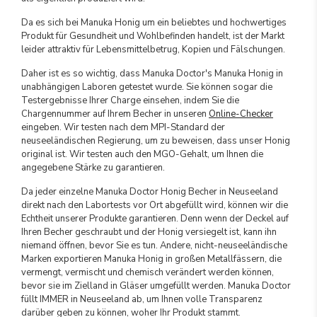
Da es sich bei Manuka Honig um ein beliebtes und hochwertiges
Produkt für Gesundheit und Wohlbefinden handelt, ist der Markt
leider attraktiv für Lebensmittelbetrug, Kopien und Fälschungen.
Daher ist es so wichtig, dass Manuka Doctor's Manuka Honig in
unabhängigen Laboren getestet wurde. Sie können sogar die
Testergebnisse Ihrer Charge einsehen, indem Sie die
Chargennummer auf Ihrem Becher in unseren
Online-Checker
eingeben. Wir testen nach dem MPI-Standard der
neuseeländischen Regierung, um zu beweisen, dass unser Honig
original ist. Wir testen auch den MGO-Gehalt, um Ihnen die
angegebene Stärke zu garantieren.
Da jeder einzelne Manuka Doctor Honig Becher in Neuseeland
direkt nach den Labortests vor Ort abgefüllt wird, können wir die
Echtheit unserer Produkte garantieren. Denn wenn der Deckel auf
Ihren Becher geschraubt und der Honig versiegelt ist, kann ihn
niemand öffnen, bevor Sie es tun. Andere, nicht-neuseeländische
Marken exportieren Manuka Honig in großen Metallfässern, die
vermengt, vermischt und chemisch verändert werden können,
bevor sie im Zielland in Gläser umgefüllt werden. Manuka Doctor
füllt IMMER in Neuseeland ab, um Ihnen volle Transparenz
darüber geben zu können, woher Ihr Produkt stammt.