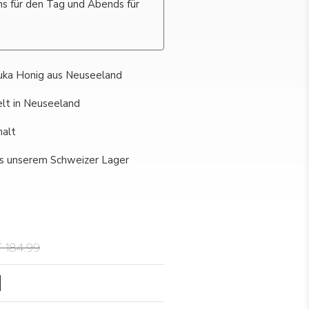
ns für den Tag und Abends für
uka Honig aus Neuseeland
elt in Neuseeland
alt
s unserem Schweizer Lager
 184.99