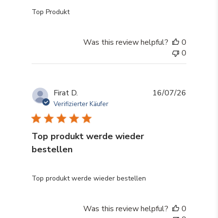
read more about review content
Top Produkt
Was this review helpful?
0
0
Firat D.
16/07/26
Verifizierter Käufer
Top produkt werde wieder
bestellen
read more about review content
Top produkt werde wieder bestellen
Was this review helpful?
0