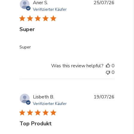
Aner S.
25/07/26
Verifizierter Käufer
Super
read more about review content
Super
Was this review helpful?
0
0
Lisbeth B.
19/07/26
Verifizierter Käufer
Top Produkt