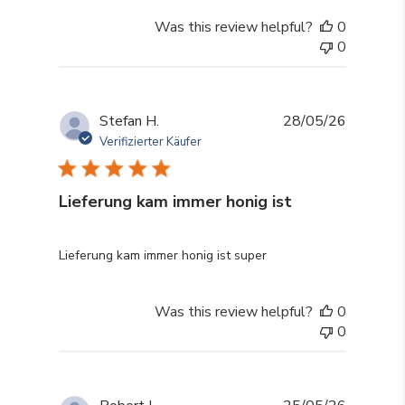
Was this review helpful?
0
0
Stefan H.
28/05/26
Verifizierter Käufer
Lieferung kam immer honig ist
read more about review content
Lieferung kam immer honig ist super
Was this review helpful?
0
0