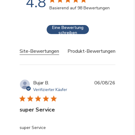
4.8
4.8 Sterne Bewertung
Basierend auf 98 Bewertungen
4.8 out of 5 stars Basier
Eine Bewertung
schreiben
Site-Bewertungen
Produkt-Bewertungen
Bujar B.
06/08/26
Verifizierter Käufer
super Service
read more about review content
super Service