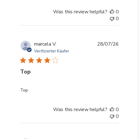
Was this review helpful?
0
0
marcela V.
28/07/26
Verifizierter Käufer
Top
read more about review content
Top
Was this review helpful?
0
0