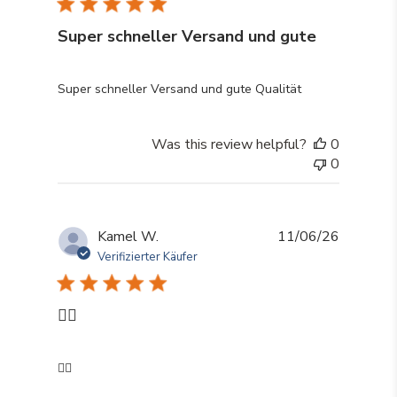
Super schneller Versand und gute
read more about review content Super schneller Vers
Super schneller Versand und gute Qualität
Was this review helpful?
0
0
Kamel W.
11/06/26
Verifizierter Käufer
👍🏼
read more about review content
👍🏼