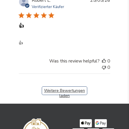
Robert L.
25/05/26
Verifizierter Käufer
👍
read more about review content
👍
Was this review helpful?
0
0
Weitere Bewertungen
laden