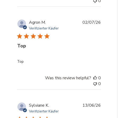
0
Agron M.
02/07/26
Verifizierter Käufer
Top
read more about review content
Top
Was this review helpful?
0
0
Sylviane K.
13/06/26
Verifizierter Käufer